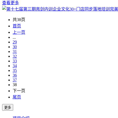
查看更多
共38页
首页
上一页
...
29
30
31
32
33
34
35
36
37
38
下一页
尾页