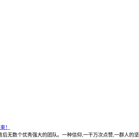
结束！
无数个优秀强大的团队。一种信仰,一干万次点赞,一群人的坚持不