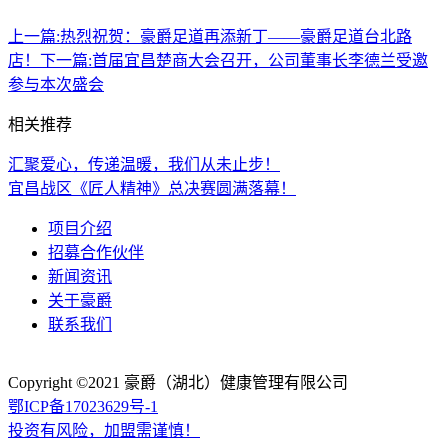
上一篇:
热烈祝贺：豪爵足道再添新丁——豪爵足道台北路
店！
下一篇:
首届宜昌楚商大会召开，公司董事长李德兰受邀
参与本次盛会
相关推荐
汇聚爱心，传递温暖，我们从未止步！
宜昌战区《匠人精神》总决赛圆满落幕！
项目介绍
招募合作伙伴
新闻资讯
关于豪爵
联系我们
Copyright ©2021
豪爵（湖北）健康管理有限公司
鄂ICP备17023629号-1
投资有风险，加盟需谨慎！