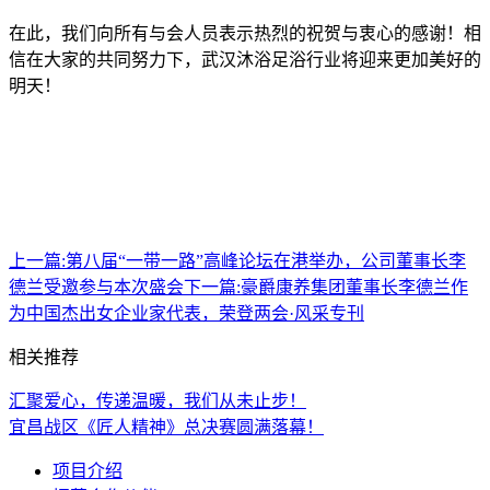
在此，我们向所有与会人员表示热烈的祝贺与衷心的感谢！相
信在大家的共同努力下，武汉沐浴足浴行业将迎来更加美好的
明天！
上一篇:
第八届“一带一路”高峰论坛在港举办，公司董事长李
德兰受邀参与本次盛会
下一篇:
豪爵康养集团董事长李德兰作
为中国杰出女企业家代表，荣登两会·风采专刊
相关推荐
汇聚爱心，传递温暖，我们从未止步！
宜昌战区《匠人精神》总决赛圆满落幕！
项目介绍