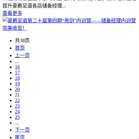
提升豪爵足道各店储备经理...
查看更多
共38页
首页
上一页
...
16
17
18
19
20
21
22
23
24
25
...
下一页
尾页